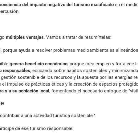
conciencia del impacto negativo del turismo masificado
en el medioa
percusión.
igo
múltiples ventajas
. Vamos a tratar de resumírtelas:
l
, porque ayuda a resolver problemas medioambientales alineándos
nible
genera beneficio económico
, porque crea empleo y fortalece l
o responsables
, educando sobre hábitos sostenibles y minimizando
 gestión sostenible de los recursos y la apuesta por las energías 
el impulso de prácticas éticas y la creación de espacios protegid
a y a su población local
, fomentando el necesario enfoque de “visi
le
tribuir a una actividad turística sostenible?
rtícipe de ese turismo responsable: