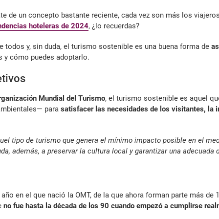
ate de un concepto bastante reciente, cada vez son más los viajer
ndencias hoteleras de 2024
, ¿lo recuerdas?
e todos y, sin duda, el turismo sostenible es una buena forma de
as
os y cómo puedes adoptarlo.
etivos
rganización Mundial del Turismo
, el turismo sostenible es aquel q
oambientales— para
satisfacer las necesidades de los visitantes, la 
uel tipo de turismo que genera el mínimo impacto posible en el med
a, además, a preservar la cultura local y garantizar una adecuada di
, año en el que nació la OMT, de la que ahora forman parte más de 
ue
no fue hasta la década de los 90 cuando empezó a cumplirse rea