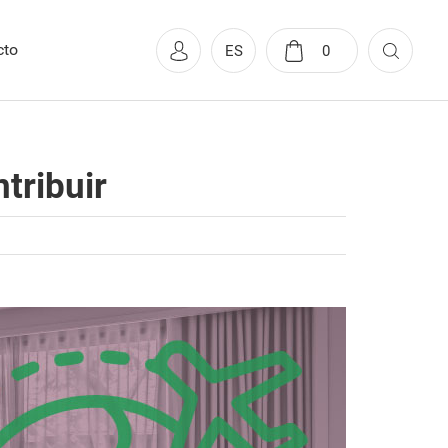
cto
ES
0
tribuir