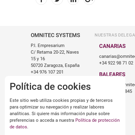
OMNITEC SYSTEMS
NUESTRAS DELEGA
P.I. Empresarium
CANARIAS
C/ Retama 20-22, Naves
canarias@omnite
15 y 16
+34 922 98 71 02
50720 Zaragoza, España
+34 976 107 201
BALEARES
info@omnitecsystems.com
Política de cookies
baleares@omnite
+34 971 248 845
Este sitio web utiliza cookies propias y de terceros
para optimizar su navegación y realizar labores
analíticas. Si quiere más información pulse sobre
preferencias o acceda a nuestra
Política de protección
de datos
.