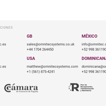
CIONES
GB
MÉXICO
c.es
sales@omnitecsystems.co.uk
info@omnitec
+44 1704 264450
+52 998 36119
USA
DOMINICAN
c.es
matthew@omnitecsystems.com
dominicana@o
+1 (561) 875-4241
+52 998 36119