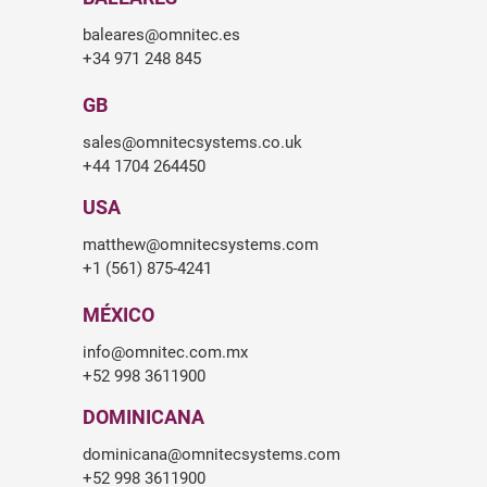
baleares@omnitec.es
+34 971 248 845
GB
sales@omnitecsystems.co.uk
+44 1704 264450
USA
matthew@omnitecsystems.com
+1 (561) 875-4241
MÉXICO
info@omnitec.com.mx
+52 998 3611900
DOMINICANA
dominicana@omnitecsystems.com
+52 998 3611900