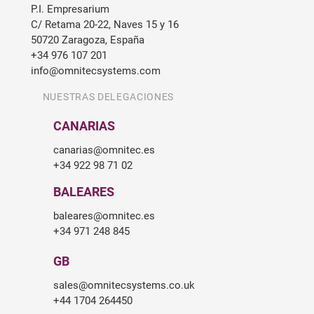
P.I. Empresarium
C/ Retama 20-22, Naves 15 y 16
50720 Zaragoza, España
+34 976 107 201
info@omnitecsystems.com
NUESTRAS DELEGACIONES
CANARIAS
canarias@omnitec.es
+34 922 98 71 02
BALEARES
baleares@omnitec.es
+34 971 248 845
GB
sales@omnitecsystems.co.uk
+44 1704 264450