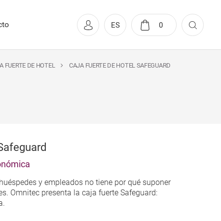
cto
ES
0
A FUERTE DE HOTEL
CAJA FUERTE DE HOTEL SAFEGUARD
 Safeguard
conómica
de huéspedes y empleados no tiene por qué suponer
es. Omnitec presenta la caja fuerte Safeguard:
a.