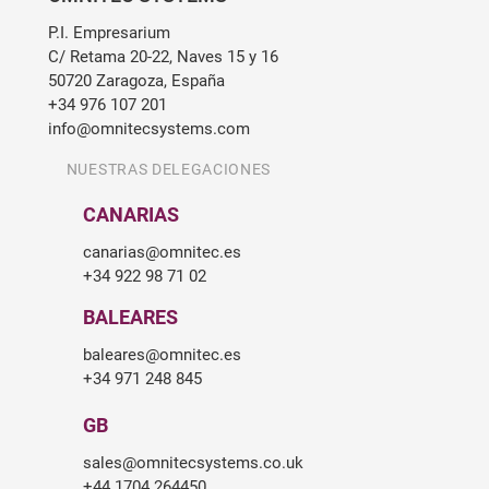
P.I. Empresarium
C/ Retama 20-22, Naves 15 y 16
50720 Zaragoza, España
+34 976 107 201
info@omnitecsystems.com
NUESTRAS DELEGACIONES
CANARIAS
canarias@omnitec.es
+34 922 98 71 02
BALEARES
baleares@omnitec.es
+34 971 248 845
GB
sales@omnitecsystems.co.uk
+44 1704 264450