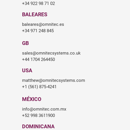
+34 922 98 71 02
BALEARES
baleares@omnitec.es
+34 971 248 845
GB
sales@omnitecsystems.co.uk
+44 1704 264450
USA
matthew@omnitecsystems.com
+1 (561) 875-4241
MÉXICO
info@omnitec.com.mx
+52 998 3611900
DOMINICANA