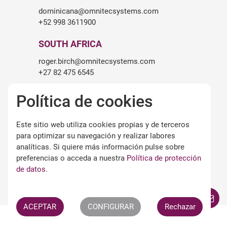
dominicana@omnitecsystems.com
+52 998 3611900
SOUTH AFRICA
roger.birch@omnitecsystems.com
+27 82 475 6545
Política de cookies
Este sitio web utiliza cookies propias y de terceros
LEGALIDAD
para optimizar su navegación y realizar labores
Aviso legal
analíticas. Si quiere más información pulse sobre
Términos y condiciones de uso
preferencias o acceda a nuestra
Política de protección
Política de privacidad
de datos
.
Política de cookies
Términos APPs Omnitec
ACEPTAR
CONFIGURAR
Rechazar
All Rights Reserved ©
OMNITEC SYSTEMS S.L.