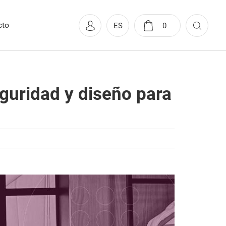
cto
ES
0
guridad y diseño para