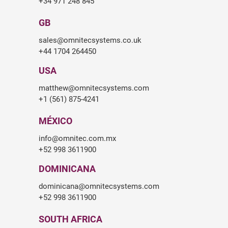
+34 971 248 845
GB
sales@omnitecsystems.co.uk
+44 1704 264450
USA
matthew@omnitecsystems.com
+1 (561) 875-4241
MÉXICO
info@omnitec.com.mx
+52 998 3611900
DOMINICANA
dominicana@omnitecsystems.com
+52 998 3611900
SOUTH AFRICA