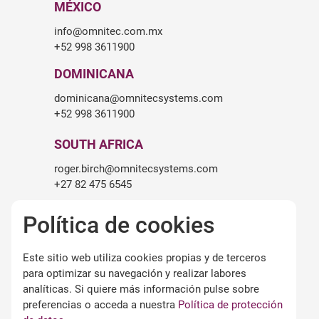
MÉXICO
info@omnitec.com.mx
+52 998 3611900
DOMINICANA
dominicana@omnitecsystems.com
+52 998 3611900
SOUTH AFRICA
roger.birch@omnitecsystems.com
+27 82 475 6545
Política de cookies
Este sitio web utiliza cookies propias y de terceros
LEGALIDAD
para optimizar su navegación y realizar labores
Aviso legal
analíticas. Si quiere más información pulse sobre
Términos y condiciones de uso
preferencias o acceda a nuestra
Política de protección
Política de privacidad