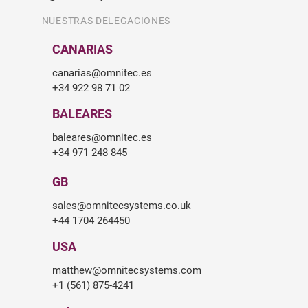
NUESTRAS DELEGACIONES
CANARIAS
canarias@omnitec.es
+34 922 98 71 02
BALEARES
baleares@omnitec.es
+34 971 248 845
GB
sales@omnitecsystems.co.uk
+44 1704 264450
USA
matthew@omnitecsystems.com
+1 (561) 875-4241